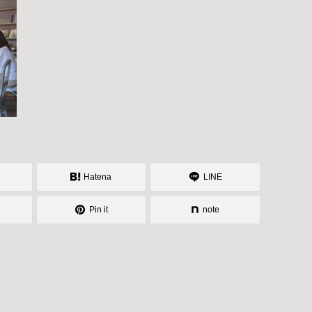
Hatena
LINE
Pin it
note