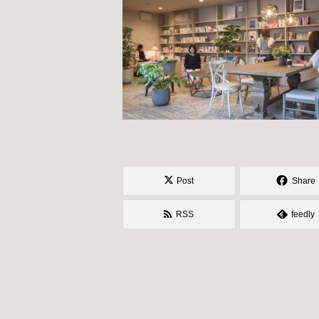
Post
Share
RSS
feedly