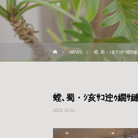
NEWS
螳､蜀・ｼ亥ｻｺ迚ｩ繝ｻ縺
螳､蜀・ｼ亥ｻｺ迚ｩ繝ｻ縺
2021.10.01