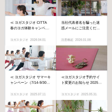
≪ ヨガスタジオ CITTA
当社代表者名を騙った迷
春のヨガ体験キャンペー
惑メールにご注意くださ
ン（4/1-5/31）≫
い
ヨガスタジオ
2026.04.01
注意喚起
2026.01.08
≪ ヨガスタジオ サマーキ
≪ヨガスタジオ予約サイ
ャンペーン（7/14-9/30）
ト変更のお知らせ 2025年
≫
6月〜≫
ヨガスタジオ
2025.07.11
ヨガスタジオ
2025.05.31