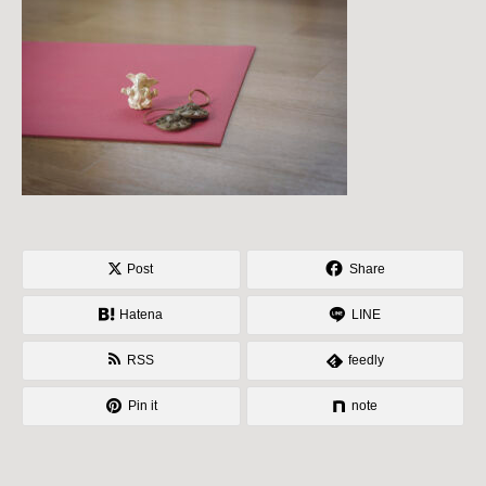
Post
Share
Hatena
LINE
RSS
feedly
Pin it
note