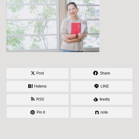
Post
Share
Hatena
LINE
RSS
feedly
Pin it
note