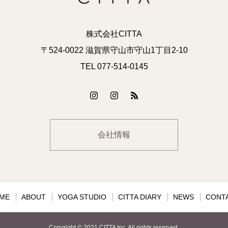
株式会社CITTA
〒524-0022 滋賀県守山市守山1丁目2-10
TEL 077-514-0145
会社情報
ME
ABOUT
YOGA STUDIO
CITTA DIARY
NEWS
CONT
Copyright © 2021 CITTA Inc. All rights reserved.