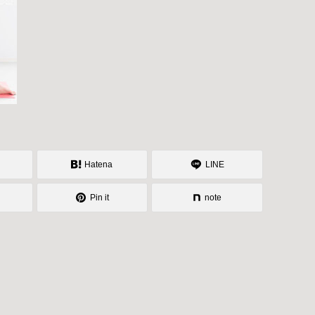
Hatena
LINE
Pin it
note