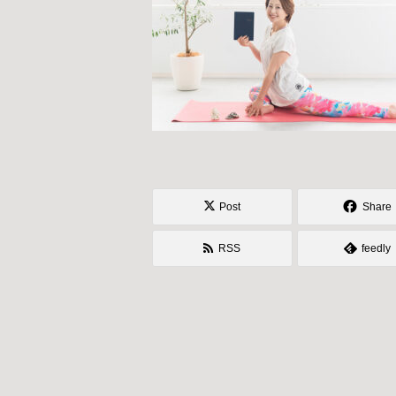
Post
Share
RSS
feedly