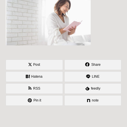
Post
Share
Hatena
LINE
RSS
feedly
Pin it
note