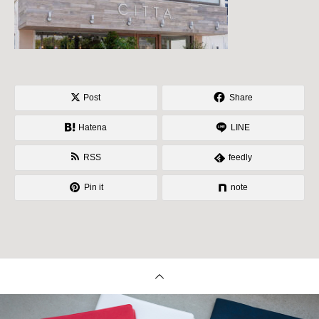
Post
Share
Hatena
LINE
RSS
feedly
Pin it
note