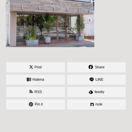
Post
Share
Hatena
LINE
RSS
feedly
Pin it
note