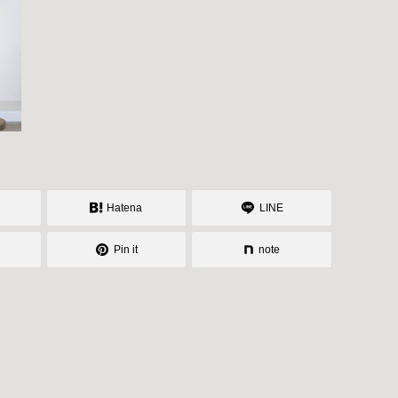
Hatena
LINE
Pin it
note