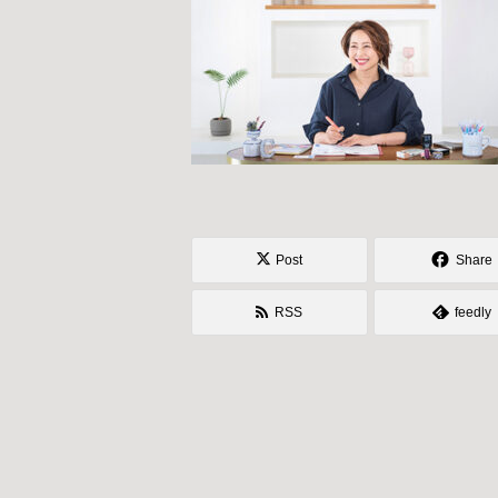
Post
Share
RSS
feedly