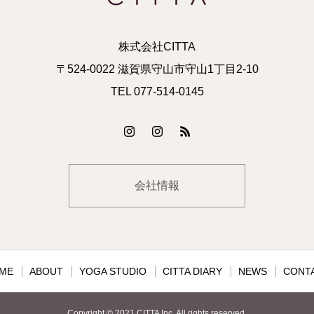
株式会社CITTA
〒524-0022 滋賀県守山市守山1丁目2-10
TEL 077-514-0145
会社情報
ME
ABOUT
YOGA STUDIO
CITTA DIARY
NEWS
CONT
Copyright © 2021 CITTA Inc. All rights reserved.