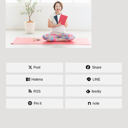
Post
Share
Hatena
LINE
RSS
feedly
Pin it
note