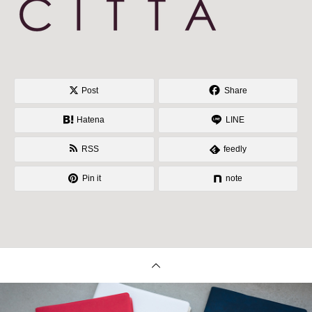
Post
Share
Hatena
LINE
RSS
feedly
Pin it
note