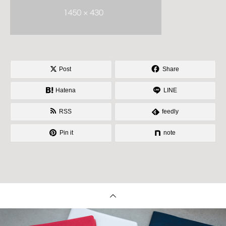
Post
Share
Hatena
LINE
RSS
feedly
Pin it
note