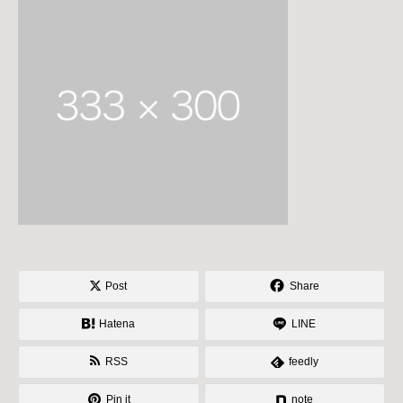
Post
Share
Hatena
LINE
RSS
feedly
Pin it
note