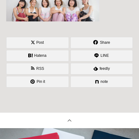
Post
Share
Hatena
LINE
RSS
feedly
Pin it
note