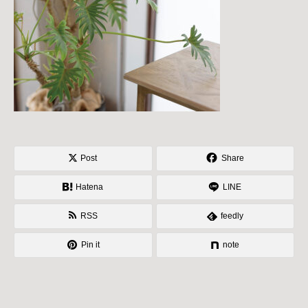
Post
Share
Hatena
LINE
RSS
feedly
Pin it
note