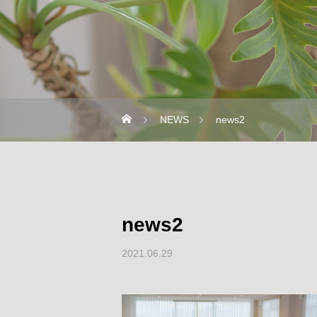
NEWS
news2
news2
2021.06.29