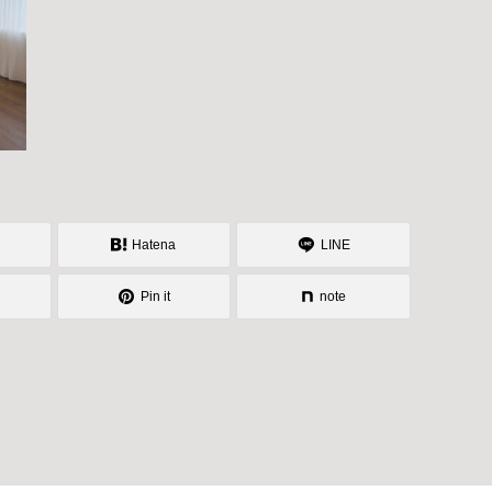
Hatena
LINE
Pin it
note