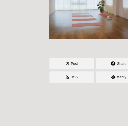
Post
Share
RSS
feedly