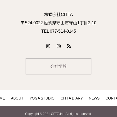
株式会社CITTA
〒524-0022 滋賀県守山市守山1丁目2-10
TEL 077-514-0145
会社情報
ME
ABOUT
YOGA STUDIO
CITTA DIARY
NEWS
CONT
Copyright © 2021 CITTA Inc. All rights reserved.