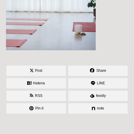
Post
Share
Hatena
LINE
RSS
feedly
Pin it
note