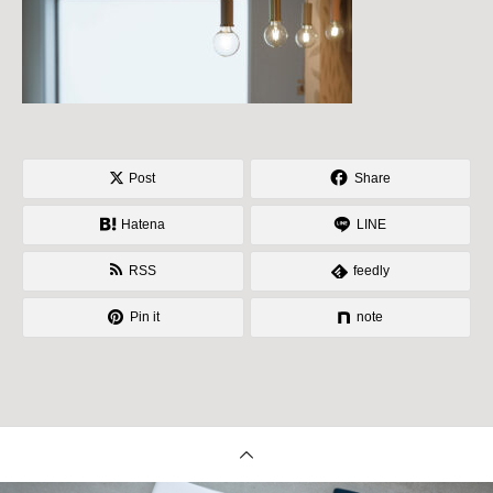
Post
Share
Hatena
LINE
RSS
feedly
Pin it
note